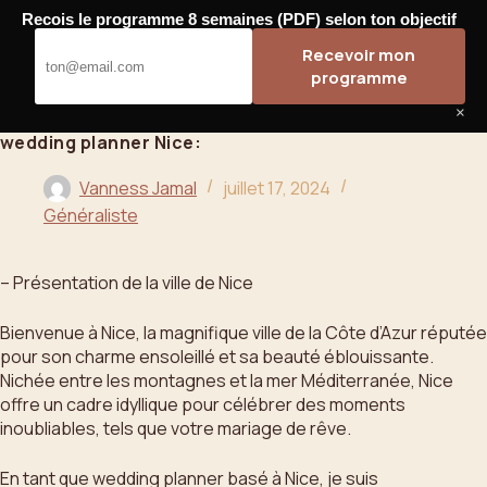
Passer
Recois le programme 8 semaines (PDF) selon ton objectif
au
Bahoo
Recevoir mon
contenu
programme
×
wedding planner Nice:
Vanness Jamal
juillet 17, 2024
Généraliste
– Présentation de la ville de Nice
Bienvenue à Nice, la magnifique ville de la Côte d’Azur réputée
pour son charme ensoleillé et sa beauté éblouissante.
Nichée entre les montagnes et la mer Méditerranée, Nice
offre un cadre idyllique pour célébrer des moments
inoubliables, tels que votre mariage de rêve.
En tant que wedding planner basé à Nice, je suis