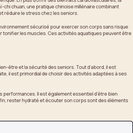
que. En plus d’offrir des bienfaits cardiovasculaires, la
aï-chi chuan, une pratique chinoise millénaire combinant
et réduire le stress chez les seniors.
 environnement sécurisé pour exercer son corps sans risque
r tonifier les muscles. Ces activités aquatiques peuvent être
en-être et la sécurité des seniors. Tout d’abord, il est
, il est primordial de choisir des activités adaptées à ses
es performances. Il est également essentiel d’être bien
fin, rester hydraté et écouter son corps sont des éléments