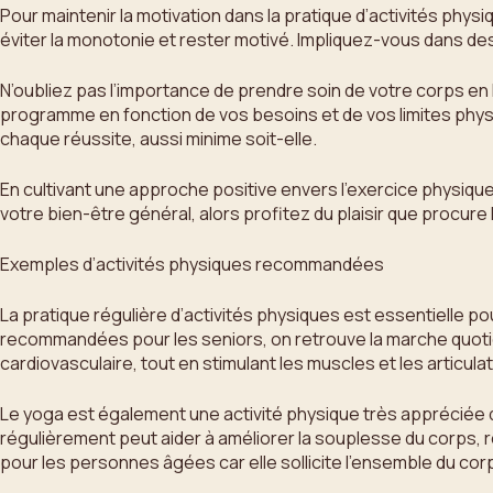
Pour maintenir la motivation dans la pratique d’activités physi
éviter la monotonie et rester motivé. Impliquez-vous dans de
N’oubliez pas l’importance de prendre soin de votre corps e
programme en fonction de vos besoins et de vos limites phy
chaque réussite, aussi minime soit-elle.
En cultivant une approche positive envers l’exercice physique
votre bien-être général, alors profitez du plaisir que procure
Exemples d’activités physiques recommandées
La pratique régulière d’activités physiques est essentielle p
recommandées pour les seniors, on retrouve la marche quotid
cardiovasculaire, tout en stimulant les muscles et les articulat
Le yoga est également une activité physique très appréciée de
régulièrement peut aider à améliorer la souplesse du corps, ré
pour les personnes âgées car elle sollicite l’ensemble du corps