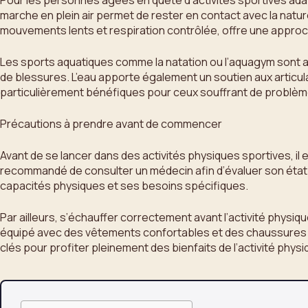
Pour les personnes âgées en quête d’activités sportives adapt
marche en plein air permet de rester en contact avec la nature
mouvements lents et respiration contrôlée, offre une approche 
Les sports aquatiques comme la natation ou l’aquagym sont a
de blessures. L’eau apporte également un soutien aux articul
particulièrement bénéfiques pour ceux souffrant de problèmes 
Précautions à prendre avant de commencer
Avant de se lancer dans des activités physiques sportives, il e
recommandé de consulter un médecin afin d’évaluer son état de
capacités physiques et ses besoins spécifiques.
Par ailleurs, s’échauffer correctement avant l’activité physiq
équipé avec des vêtements confortables et des chaussures ap
clés pour profiter pleinement des bienfaits de l’activité phys