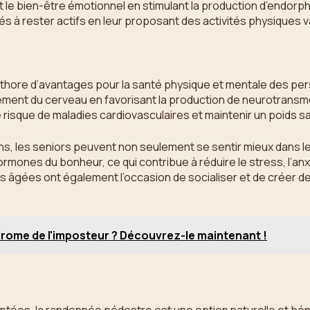
 le bien-être émotionnel en stimulant la production d’endorphin
és à rester actifs en leur proposant des activités physiques 
éthore d’avantages pour la santé physique et mentale des per
nement du cerveau en favorisant la production de neurotransmet
le risque de maladies cardiovasculaires et maintenir un poids s
s, les seniors peuvent non seulement se sentir mieux dans leu
mones du bonheur, ce qui contribue à réduire le stress, l’anx
s âgées ont également l’occasion de socialiser et de créer de
drome de l'imposteur ? Découvrez-le maintenant !