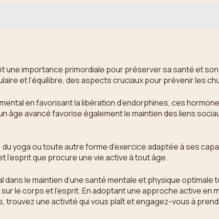
evêt une importance primordiale pour préserver sa santé et son 
iculaire et l’équilibre, des aspects cruciaux pour prévenir les
an mental en favorisant la libération d’endorphines, ces horm
 un âge avancé favorise également le maintien des liens soci
n, du yoga ou toute autre forme d’exercice adaptée à ses capac
t l’esprit que procure une vie active à tout âge.
ial dans le maintien d’une santé mentale et physique optimale tou
ur le corps et l’esprit. En adoptant une approche active en ma
us, trouvez une activité qui vous plaît et engagez-vous à prend