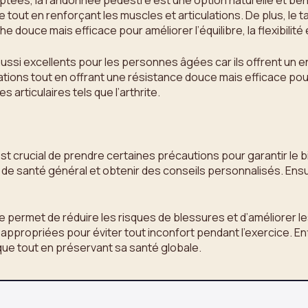
ées, la randonnée pédestre est une option naturelle et bénéfi
 tout en renforçant les muscles et articulations. De plus, le t
douce mais efficace pour améliorer l’équilibre, la flexibilité 
ussi excellents pour les personnes âgées car ils offrent un
ations tout en offrant une résistance douce mais efficace pou
articulaires tels que l’arthrite.
st crucial de prendre certaines précautions pour garantir le bi
 santé général et obtenir des conseils personnalisés. Ensuite
ue permet de réduire les risques de blessures et d’améliorer l
propriées pour éviter tout inconfort pendant l’exercice. En
ique tout en préservant sa santé globale.