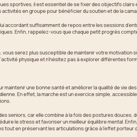
ques sportives, il est essentiel de se fixer des objectifs clai
s activités en groupe pour bénéficier du soutien et de la ca
n lui accordant suffisamment de repos entre les sessions d’e
siques. Enfin, rappelez-vous que chaque petit progrès comp
, vous serez plus susceptible de maintenir votre motivation s
 l’activité physique et n’hésitez pas à explorer différentes fo
our maintenir une bonne santé et améliorer la qualité de vie d
ienne. En effet, la marche est un exercice simple, accessibl
ions.
s seniors, car elle combine à la fois des postures douces, de
duire le stress et favoriser un meilleur équilibre mental. Enf
 tout en préservant les articulations grâce à l’effet porteur d