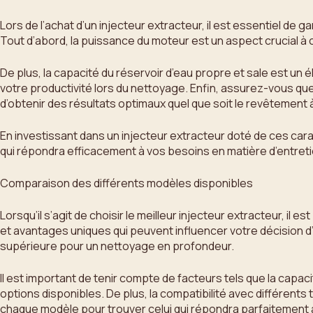
Lors de l’achat d’un injecteur extracteur, il est essentiel de 
Tout d’abord, la puissance du moteur est un aspect crucial à
De plus, la capacité du réservoir d’eau propre et sale est un 
votre productivité lors du nettoyage. Enfin, assurez-vous qu
d’obtenir des résultats optimaux quel que soit le revêtement 
En investissant dans un injecteur extracteur doté de ces car
qui répondra efficacement à vos besoins en matière d’entreti
Comparaison des différents modèles disponibles
Lorsqu’il s’agit de choisir le meilleur injecteur extracteur, 
et avantages uniques qui peuvent influencer votre décision d
supérieure pour un nettoyage en profondeur.
Il est important de tenir compte de facteurs tels que la capacit
options disponibles. De plus, la compatibilité avec différents
chaque modèle pour trouver celui qui répondra parfaitement à