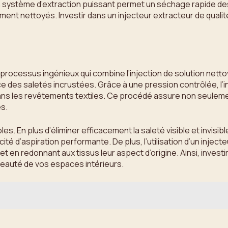
système d’extraction puissant permet un séchage rapide des t
ement nettoyés. Investir dans un injecteur extracteur de qual
rocessus ingénieux qui combine l’injection de solution nettoya
 des saletés incrustées. Grâce à une pression contrôlée, l’in
dans les revêtements textiles. Ce procédé assure non seulem
és.
es. En plus d’éliminer efficacement la saleté visible et invisi
é d’aspiration performante. De plus, l’utilisation d’un injec
 en redonnant aux tissus leur aspect d’origine. Ainsi, investi
 beauté de vos espaces intérieurs.