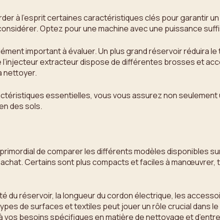
garder à l’esprit certaines caractéristiques clés pour garantir
 considérer. Optez pour une machine avec une puissance suffi
élément important à évaluer. Un plus grand réservoir réduira le
e l’injecteur extracteur dispose de différentes brosses et ac
à nettoyer.
actéristiques essentielles, vous vous assurez non seulement 
en des sols.
il est primordial de comparer les différents modèles disponible
’achat. Certains sont plus compacts et faciles à manœuvrer, t
é du réservoir, la longueur du cordon électrique, les accessoires
 types de surfaces et textiles peut jouer un rôle crucial dans 
 vos besoins spécifiques en matière de nettoyage et d’entret