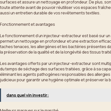
surfaces et assure un nettoyage en profondeur. De plus, son 
toute attente avant de pouvoir réutiliser vos espaces fraîch
aussi un entretien durable de vos revêtements textiles.
Fonctionnement et avantages
Le fonctionnement d’un injecteur-extracteur est basé sur un p
permet un nettoyage en profondeur et une extraction efficace
taches tenaces, les allergènes et les bactéries présentes 
la préservation de la qualité et de la longévité des tissus trait
Les avantages offerts par un injecteur-extracteur sont multipl
du temps de séchage des surfaces traitées, grâce à sa capacit
éliminant les agents pathogènes responsables des allergies et
judicieux pour garantir une hygiène optimale et préserver la
dans quel vin investir:
Meilleurs marques sur le marché