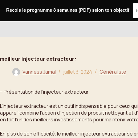
Passer
au
Recois le programme 8 semaines (PDF) selon ton objectif
contenu
Bahoo
meilleur injecteur extracteur:
Vanness Jamal
juillet 3, 2024
Généraliste
– Présentation de l’injecteur extracteur
L’injecteur extracteur est un outil indispensable pour ceux 
appareil combine l’action d’injection de produit nettoyant et
en fait l’un des meilleurs investissements pour maintenir votr
En plus de son efficacité, le meilleur injecteur extracteur se d