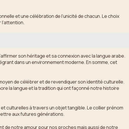
nnelle et une célébration de l’unicité de chacun. Le choix
l’attention.
 d’affirmer son héritage et sa connexion avec la langue arabe.
s’intégrant dans un environnement moderne. En somme, cet
 moyen de célébrer et de revendiquer son identité culturelle.
e la langue et la tradition qui ont façonné notre histoire
t culturelles à travers un objet tangible. Le collier prénom
smettre aux futures générations.
ent de notre amour pour nos proches mais aussi de notre