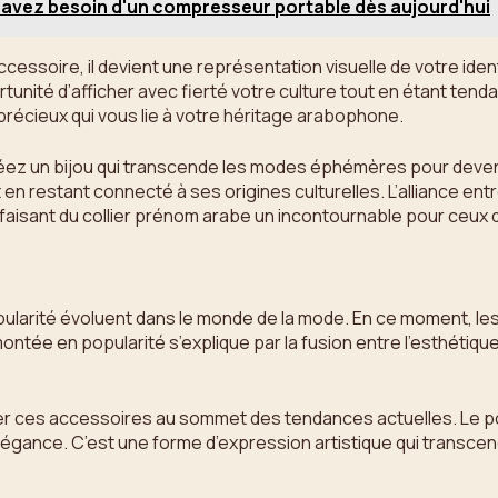
s avez besoin d'un compresseur portable dès aujourd'hui
ccessoire, il devient une représentation visuelle de votre iden
ortunité d’afficher avec fierté votre culture tout en étant te
 précieux qui vous lie à votre héritage arabophone.
réez un bijou qui transcende les modes éphémères pour deven
 en restant connecté à ses origines culturelles. L’alliance entr
aisant du collier prénom arabe un incontournable pour ceux q
pularité évoluent dans le monde de la mode. En ce moment, le
ée en popularité s’explique par la fusion entre l’esthétique
ser ces accessoires au sommet des tendances actuelles. Le p
élégance. C’est une forme d’expression artistique qui transcend