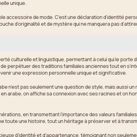
elle unique.
ple accessoire de mode. C’est une déclaration d’identité perso
uche d’originalité et de mystère qui ne manquera pas d’attirer 
rté culturelle et linguistique, permettant à celui qui le porte
ité de perpétuer des traditions familiales anciennes tout en 
venir une expression personnelle unique et significative.
arabe n’est pas seulement une question de style, mais aussi un
en arabe, on affiche sa connexion avec ses racines et on honor
rations, en transmettant l’importance des valeurs familiales e
arne toute une histoire, tout un héritage à préserver et à tran
dacieuse d’identité et d’appartenance, témoignant non seulem