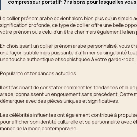
compresseur portatif: 7 raisons pour lesquelles vou
Le collier prénom arabe devient alors bien plus qu’un simple a
signification profonde, ce type de collier offre une belle opp
votre prénom ou à celui d’un être cher mais également le lien
En choisissant un collier prénom arabe personnalisé, vous c
une façon subtile mais puissante d’affirmer sa singularité tout
une touche authentique et sophistiquée à votre garde-robe, f
Popularité et tendances actuelles
Il est fascinant de constater comment les tendances et la po
arabe, connaissent un engouement sans précédent. Cette mont
démarquer avec des pièces uniques et significatives.
Les célébrités influentes ont également contribué à propul
pour afficher son identité culturelle et sa personnalité avec 
monde de la mode contemporaine.