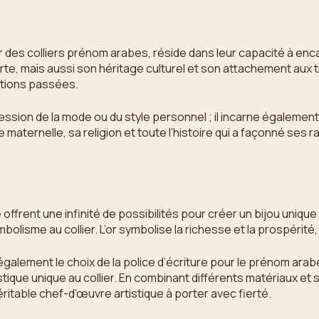
er des colliers prénom arabes, réside dans leur capacité à enca
orte, mais aussi son héritage culturel et son attachement aux 
ations passées.
ression de la mode ou du style personnel ; il incarne égalemen
ternelle, sa religion et toute l’histoire qui a façonné ses ra
frent une infinité de possibilités pour créer un bijou unique et
lisme au collier. L’or symbolise la richesse et la prospérité, 
 également le choix de la police d’écriture pour le prénom ar
ique unique au collier. En combinant différents matériaux et st
ritable chef-d’œuvre artistique à porter avec fierté.