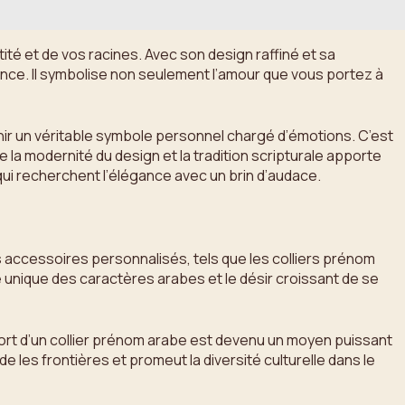
tité et de vos racines. Avec son design raffiné et sa
ndance. Il symbolise non seulement l’amour que vous portez à
ir un véritable symbole personnel chargé d’émotions. C’est
e la modernité du design et la tradition scripturale apporte
ui recherchent l’élégance avec un brin d’audace.
s accessoires personnalisés, tels que les colliers prénom
 unique des caractères arabes et le désir croissant de se
ort d’un collier prénom arabe est devenu un moyen puissant
e les frontières et promeut la diversité culturelle dans le