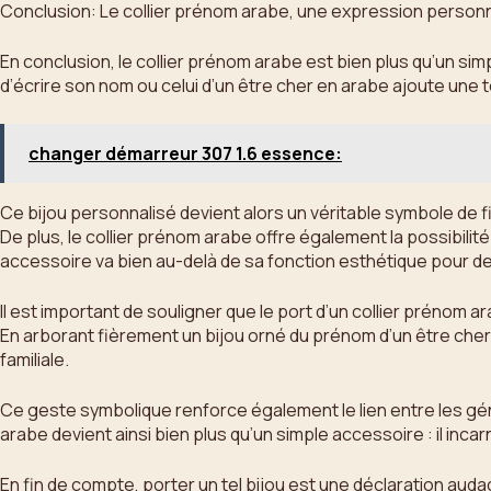
Conclusion: Le collier prénom arabe, une expression personn
En conclusion, le collier prénom arabe est bien plus qu’un sim
d’écrire son nom ou celui d’un être cher en arabe ajoute une to
changer démarreur 307 1.6 essence:
Ce bijou personnalisé devient alors un véritable symbole de fie
De plus, le collier prénom arabe offre également la possibil
accessoire va bien au-delà de sa fonction esthétique pour de
Il est important de souligner que le port d’un collier prénom 
En arborant fièrement un bijou orné du prénom d’un être cher 
familiale.
Ce geste symbolique renforce également le lien entre les géné
arabe devient ainsi bien plus qu’un simple accessoire : il inc
En fin de compte, porter un tel bijou est une déclaration au