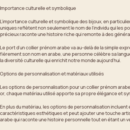
Importance culturelle et symbolique
L’importance culturelle et symbolique des bijoux, en particuli
uniques reflètent non seulement le nom de l’individu qui les p
précieux raconte une histoire riche qui remonte à des génér
Le port d’un collier prénom arabe va au-delà de la simple exp
fièrement son nom en arabe, une personne célèbre sa langue ma
la diversité culturelle qui enrichit notre monde aujourd’hui.
Options de personnalisation et matériaux utilisés
Les options de personnalisation pour un collier prénom arabe of
or, chaque matériau utilisé apporte sa propre élégance et symbo
En plus du matériau, les options de personnalisation incluent
caractéristiques esthétiques et peut ajouter une touche artist
arabe qui raconte une histoire personnelle tout en étant un vé