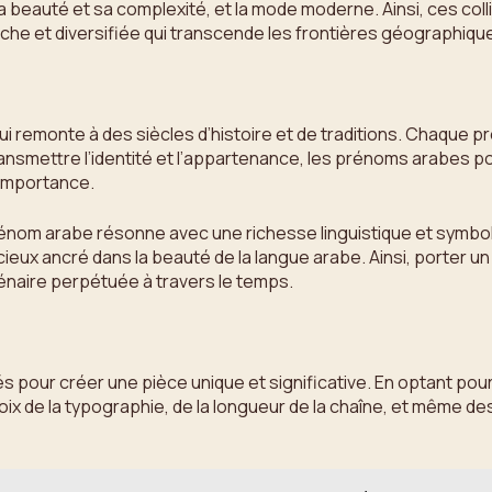
 sa beauté et sa complexité, et la mode moderne. Ainsi, ces c
iche et diversifiée qui transcende les frontières géographique
 remonte à des siècles d’histoire et de traditions. Chaque p
e transmettre l’identité et l’appartenance, les prénoms arabes
 importance.
énom arabe résonne avec une richesse linguistique et symbo
cieux ancré dans la beauté de la langue arabe. Ainsi, porter 
llénaire perpétuée à travers le temps.
és pour créer une pièce unique et significative. En optant pour
hoix de la typographie, de la longueur de la chaîne, et même