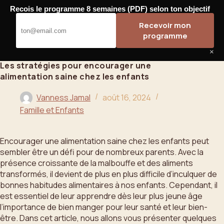
Passer
Recois le programme 8 semaines (PDF) selon ton objectif
au
Bahoo
Recevoir mon
contenu
programme
×
Les stratégies pour encourager une
alimentation saine chez les enfants
Vanness Jamal
août 16, 2024
Famille et Enfants
Encourager une alimentation saine chez les enfants peut
sembler être un défi pour de nombreux parents. Avec la
présence croissante de la malbouffe et des aliments
transformés, il devient de plus en plus difficile d’inculquer de
bonnes habitudes alimentaires à nos enfants. Cependant, il
est essentiel de leur apprendre dès leur plus jeune âge
l’importance de bien manger pour leur santé et leur bien-
être. Dans cet article, nous allons vous présenter quelques