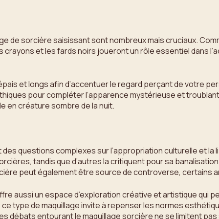
llage de sorcière saisissant sont nombreux mais cruciaux. Co
les crayons et les fards noirs joueront un rôle essentiel dans
ils épais et longs afin d’accentuer le regard perçant de votre 
othiques pour compléter l’apparence mystérieuse et troublant
e en créature sombre de la nuit.
t des questions complexes sur l’appropriation culturelle et l
ières, tandis que d’autres la critiquent pour sa banalisation 
ière peut également être source de controverse, certains arg
re aussi un espace d’exploration créative et artistique qui p
 ce type de maquillage invite à repenser les normes esthétiqu
, les débats entourant le maquillage sorcière ne se limitent p