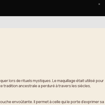
×
Accueil
Le Journal
Contact
r lors de rituels mystiques. Le maquillage était utilisé pour
 tradition ancestrale a perduré à travers les siècles,
ouche envoûtante. Il permet à celle qui le porte d’exprimer sa