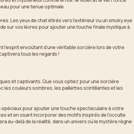
res et mystérieux comme le noir, le violet et le vert foncé
peau pour une tenue optimale.
res. Les yeux de chat étirés vers l’extérieur ou un smoky eye
onde sur vos lèvres pour ajouter une touche finale mystique à
 l’esprit envoûtant d’une véritable sorcière lors de votre
captivera tous les regards !
niques et captivants. Que vous optiez pour une sorcière
 les couleurs sombres, les paillettes scintillantes et les
 spéciaux pour ajouter une touche spectaculaire à votre
s et en osant incorporer des motifs inspirés de l’occulte
era au-delà de la réalité, dans un univers où le mystère règne