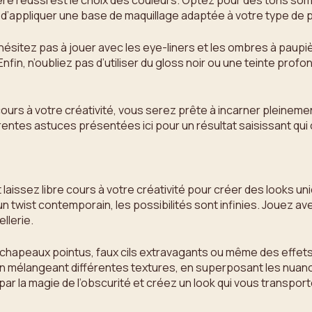
ère réussi est le choix des couleurs. Optez pour des tons somb
d’appliquer une base de maquillage adaptée à votre type de 
hésitez pas à jouer avec les eye-liners et les ombres à paupiè
nfin, n’oubliez pas d’utiliser du gloss noir ou une teinte prof
urs à votre créativité, vous serez prête à incarner pleinement
entes astuces présentées ici pour un résultat saisissant qui 
laissez libre cours à votre créativité pour créer des looks u
 twist contemporain, les possibilités sont infinies. Jouez avec
llerie.
chapeaux pointus, faux cils extravagants ou même des effets
n mélangeant différentes textures, en superposant les nuance
ar la magie de l’obscurité et créez un look qui vous transport