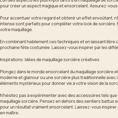
L’un des aspects les plus importants d’un maquillage de sorci
pour créer un aspect magique et ensorcelant. Assurez-vous 
Pour accentuer votre regard et obtenir un effet envoûtant, n’
intense sont parfaits pour compléter votre look de sorcière. E
votre maquillage.
En combinant habilement ces techniques et en laissant libre co
prochaine fête costumée. Laissez-vous inspirer par les différ
Inspirations: Idées de maquillage sorcière créatives
Plongez dans le monde ensorcelant du maquillage sorcière et 
moderne et glamour ou une sorcière plus traditionnelle avec un
éléments mystérieux pour donner vie à votre vision de la sorce
N’hésitez pas à expérimenter avec des accessoires tels que 
maquillage sorcière. Pensez en dehors des sentiers battus e
pour un résultat vraiment ensorcelant. Laissez-vous inspirer p
en maître.