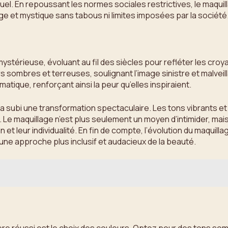
el. En repoussant les normes sociales restrictives, le maquill
e et mystique sans tabous ni limites imposées par la société
 mystérieuse, évoluant au fil des siècles pour refléter les c
 sombres et terreuses, soulignant l’image sinistre et malveill
matique, renforçant ainsi la peur qu’elles inspiraient.
 a subi une transformation spectaculaire. Les tons vibrants e
. Le maquillage n’est plus seulement un moyen d’intimider, ma
 et leur individualité. En fin de compte, l’évolution du maq
une approche plus inclusif et audacieux de la beauté.