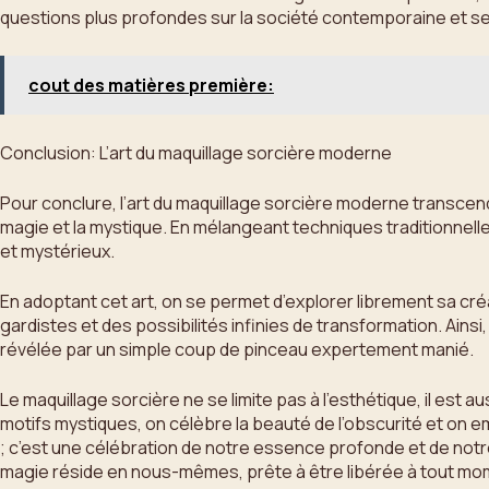
questions plus profondes sur la société contemporaine et se
cout des matières première:
Conclusion: L’art du maquillage sorcière moderne
Pour conclure, l’art du maquillage sorcière moderne transcende
magie et la mystique. En mélangeant techniques traditionnel
et mystérieux.
En adoptant cet art, on se permet d’explorer librement sa cré
gardistes et des possibilités infinies de transformation. Ain
révélée par un simple coup de pinceau expertement manié.
Le maquillage sorcière ne se limite pas à l’esthétique, il est
motifs mystiques, on célèbre la beauté de l’obscurité et on 
; c’est une célébration de notre essence profonde et de notre
magie réside en nous-mêmes, prête à être libérée à tout mom