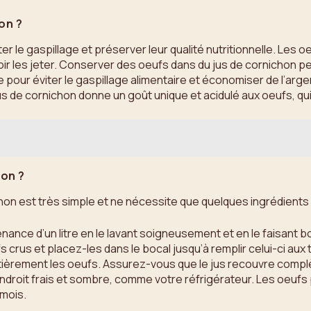
on ?
r le gaspillage et préserver leur qualité nutritionnelle. Les o
les jeter. Conserver des oeufs dans du jus de cornichon perm
our éviter le gaspillage alimentaire et économiser de l’argent.
jus de cornichon donne un goût unique et acidulé aux oeufs, qu
hon ?
n est très simple et ne nécessite que quelques ingrédients et
nce d’un litre en le lavant soigneusement et en le faisant bou
 crus et placez-les dans le bocal jusqu’à remplir celui-ci aux t
ntièrement les oeufs. Assurez-vous que le jus recouvre comp
endroit frais et sombre, comme votre réfrigérateur. Les oeu
 mois.