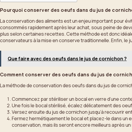
Pourquoi conserver des oeufs dans du jus de cornich
La conservation des aliments est un enjeu important pour évite
consommés rapidement après leur achat, sous peine de devoir 
plus selon certaines recettes. Cette méthode est donc idéale p
conservateurs à la mise en conserve traditionnelle. Enfin, le 
Que faire avec des oeufs dans le jus de cornichon ?
Comment conserver des oeufs dans du jus de cornic
La méthode de conservation des oeufs dans du jus de cornicho
Commencez par stériliser un bocal en verre d’une contena
Une fois le bocal stérilisé, écalez délicatement des oeufs
Versez ensuite du jus de cornichon jusqu’à recouvrir e
Fermez hermétiquement le bocal et placez-le dans un 
conservation, mais ils seront encore meilleurs après un