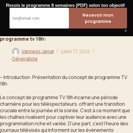
Passer
Recois le programme 8 semaines (PDF) selon ton objectif
au
Bahoo
Recevoir mon
contenu
programme
×
programme tv 18h:
Vanness Jamal
juillet 17, 2024
Généraliste
– Introduction: Présentation du concept de programme TV
18h
Le concept de programme TV 18h incarne une période
charnière pour les téléspectateurs, offrant une transition
cruciale entre la journée et la soirée. C’est à ce moment que
les chaînes rivalisent pour captiver leur audience avec une
programmation riche et variée. D’une part, c’est l’heure des
journaux télévisés qui informent sur les événements