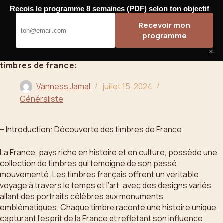
Passer
Recois le programme 8 semaines (PDF) selon ton objectif
au
Bahoo
Recevoir mon
contenu
programme
×
timbres de france:
Vanness Jamal
juillet 15, 2024
Généraliste
– Introduction: Découverte des timbres de France
La France, pays riche en histoire et en culture, possède une
collection de timbres qui témoigne de son passé
mouvementé. Les timbres français offrent un véritable
voyage à travers le temps et l’art, avec des designs variés
allant des portraits célèbres aux monuments
emblématiques. Chaque timbre raconte une histoire unique,
capturant l’esprit de la France et reflétant son influence