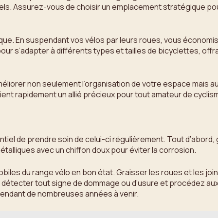
. Assurez-vous de choisir un emplacement stratégique pour vo
t pratique. En suspendant vos vélos par leurs roues, vous écono
r s’adapter à différents types et tailles de bicyclettes, offr
méliorer non seulement l’organisation de votre espace mais au
 devient rapidement un allié précieux pour tout amateur de cyc
entiel de prendre soin de celui-ci régulièrement. Tout d’abord,
talliques avec un chiffon doux pour éviter la corrosion.
mobiles du range vélo en bon état. Graisser les roues et les jo
our détecter tout signe de dommage ou d’usure et procédez au
 pendant de nombreuses années à venir.