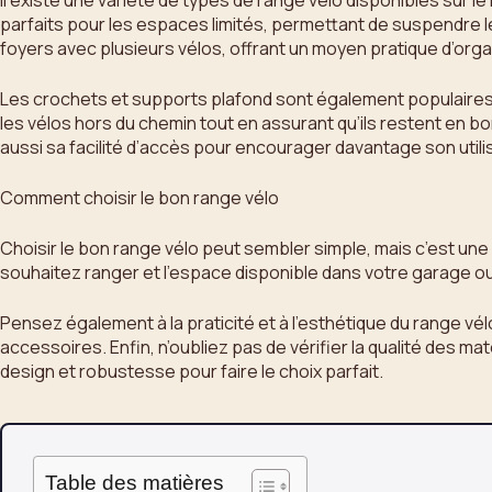
Il existe une variété de types de range vélo disponibles sur
parfaits pour les espaces limités, permettant de suspendre le
foyers avec plusieurs vélos, offrant un moyen pratique d’org
Les crochets et supports plafond sont également populaires 
les vélos hors du chemin tout en assurant qu’ils restent en bon
aussi sa facilité d’accès pour encourager davantage son utili
Comment choisir le bon range vélo
Choisir le bon range vélo peut sembler simple, mais c’est une 
souhaitez ranger et l’espace disponible dans votre garage ou c
Pensez également à la praticité et à l’esthétique du range 
accessoires. Enfin, n’oubliez pas de vérifier la qualité des maté
design et robustesse pour faire le choix parfait.
Table des matières