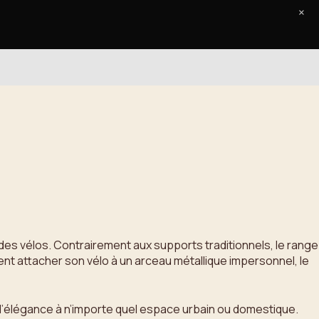
×
Accueil
Le Journal
Contact
es vélos. Contrairement aux supports traditionnels, le range
nt attacher son vélo à un arceau métallique impersonnel, le
he d’élégance à n’importe quel espace urbain ou domestique.