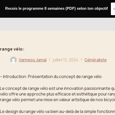
Passer
au
Recois le programme 8 semaines (PDF) selon ton objectif
contenu
Bahoo
range vélo:
Vanness Jamal
juillet 12, 2024
Généraliste
– Introduction: Présentation du concept de range vélo
Le concept de range vélo est une innovation passionnante qu
vélo offre une approche plus efficace et esthétique pour ran
range vélo permet une mise en valeur artistique de nos bicycl
Le design du range vélo va bien au-delà de la simple fonctionn