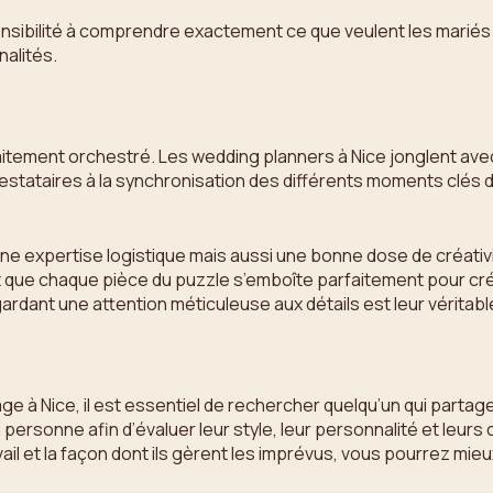
ibilité à comprendre exactement ce que veulent les mariés po
alités.
faitement orchestré. Les wedding planners à Nice jonglent ave
tataires à la synchronisation des différents moments clés de
ne expertise logistique mais aussi une bonne dose de créativ
nt que chaque pièce du puzzle s’emboîte parfaitement pour c
 gardant une attention méticuleuse aux détails est leur véritab
iage à Nice, il est essentiel de rechercher quelqu’un qui parta
n personne afin d’évaluer leur style, leur personnalité et le
il et la façon dont ils gèrent les imprévus, vous pourrez mieux