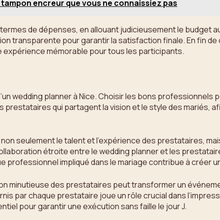
e tampon encreur que vous ne connaissiez pas
 termes de dépenses, en allouant judicieusement le budget aux
on transparente pour garantir la satisfaction finale. En fin 
ne expérience mémorable pour tous les participants.
d’un wedding planner à Nice. Choisir les bons professionnels p
s prestataires qui partagent la vision et le style des mariés, 
 non seulement le talent et l’expérience des prestataires, mai
ollaboration étroite entre le wedding planner et les prestata
 professionnel impliqué dans le mariage contribue à créer un
ection minutieuse des prestataires peut transformer un évén
ournis par chaque prestataire joue un rôle crucial dans l’impre
iel pour garantir une exécution sans faille le jour J.