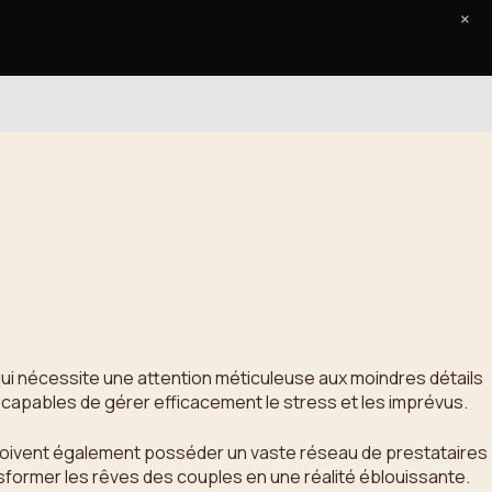
×
Accueil
Le Journal
Contact
 qui nécessite une attention méticuleuse aux moindres détails
 capables de gérer efficacement le stress et les imprévus.
s doivent également posséder un vaste réseau de prestataires
ransformer les rêves des couples en une réalité éblouissante.