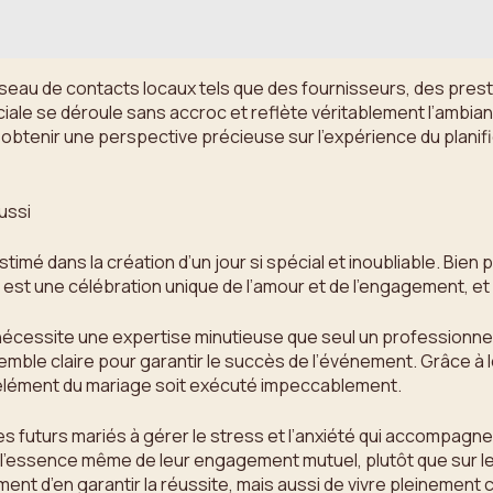
eau de contacts locaux tels que des fournisseurs, des presta
iale se déroule sans accroc et reflète véritablement l’ambianc
tenir une perspective précieuse sur l’expérience du planific
ussi
stimé dans la création d’un jour si spécial et inoubliable. Bien
 est une célébration unique de l’amour et de l’engagement, et 
nécessite une expertise minutieuse que seul un professionnel 
emble claire pour garantir le succès de l’événement. Grâce 
e élément du mariage soit exécuté impeccablement.
es futurs mariés à gérer le stress et l’anxiété qui accompagn
l’essence même de leur engagement mutuel, plutôt que sur les 
t d’en garantir la réussite, mais aussi de vivre pleinement 