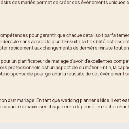
s désirs des mariés permet de créer des événements uniques 
ompétences pour garantir que chaque détail soit parfaitement
déroule sans accroc le jour J. Ensuite, la flexibilité est ess
pter rapidement aux changements de dernière minute tout en 
t pour un planificateur de mariage d’avoir d’excellentes co
eils professionnels est un aspect clé du métier. Enfin, la capac
indispensable pour garantir la réussite de cet événement si 
ion d’un mariage. En tant que wedding planner à Nice, il est es
ns la capacité à maximiser chaque euro dépensé, en rechercha