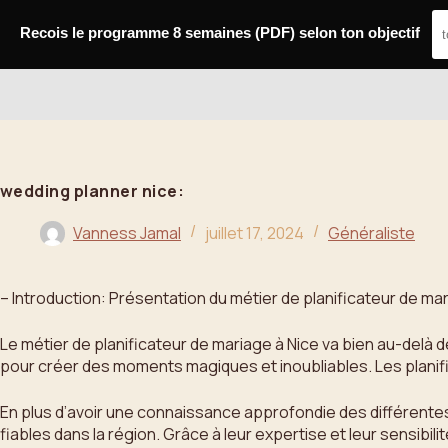
Passer
au
Recois le programme 8 semaines (PDF) selon ton objectif
contenu
Bahoo
wedding planner nice:
Vanness Jamal
juillet 17, 2024
Généraliste
– Introduction: Présentation du métier de planificateur de ma
Le métier de planificateur de mariage à Nice va bien au-delà 
pour créer des moments magiques et inoubliables. Les planifi
En plus d’avoir une connaissance approfondie des différentes
fiables dans la région. Grâce à leur expertise et leur sensibi