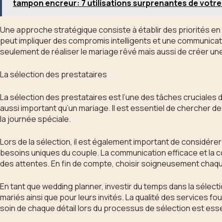
tampon encreur: 7 utilisations surprenantes de votr
Une approche stratégique consiste à établir des priorités en
peut impliquer des compromis intelligents et une communicati
seulement de réaliser le mariage rêvé mais aussi de créer u
La sélection des prestataires
La sélection des prestataires est l’une des tâches cruciales 
aussi important qu’un mariage. Il est essentiel de chercher de
la journée spéciale.
Lors de la sélection, il est également important de considérer
besoins uniques du couple. La communication efficace et la c
des attentes. En fin de compte, choisir soigneusement chaque
En tant que wedding planner, investir du temps dans la sél
mariés ainsi que pour leurs invités. La qualité des services f
soin de chaque détail lors du processus de sélection est essent