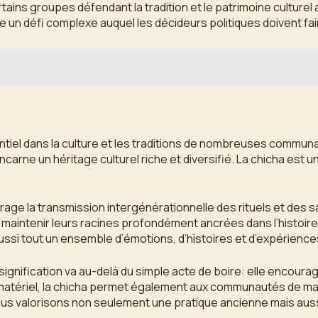
ins groupes défendant la tradition et le patrimoine culturel as
te un défi complexe auquel les décideurs politiques doivent f
ssentiel dans la culture et les traditions de nombreuses commu
carne un héritage culturel riche et diversifié. La chicha est u
urage la transmission intergénérationnelle des rituels et des s
intenir leurs racines profondément ancrées dans l’histoire. A
ssi tout un ensemble d’émotions, d’histoires et d’expérienc
ignification va au-delà du simple acte de boire: elle encourag
immatériel, la chicha permet également aux communautés de mai
 nous valorisons non seulement une pratique ancienne mais aus