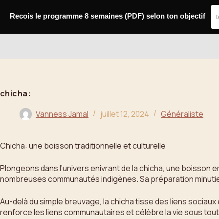
Passer
au
Recois le programme 8 semaines (PDF) selon ton objectif
contenu
Bahoo
chicha:
Vanness Jamal
juillet 12, 2024
Généraliste
Chicha: une boisson traditionnelle et culturelle
Plongeons dans l’univers enivrant de la chicha, une boisson em
nombreuses communautés indigènes. Sa préparation minutieus
Au-delà du simple breuvage, la chicha tisse des liens sociau
renforce les liens communautaires et célèbre la vie sous tou