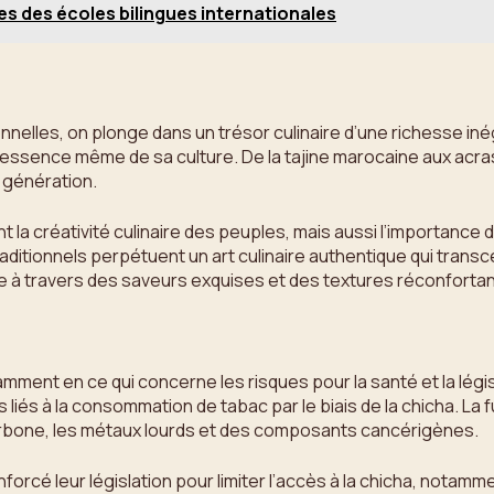
es des écoles bilingues internationales
onnelles, on plonge dans un trésor culinaire d’une richesse i
essence même de sa culture. De la tajine marocaine aux acras 
 génération.
t la créativité culinaire des peuples, mais aussi l’importance 
s traditionnels perpétuent un art culinaire authentique qui tra
e à travers des saveurs exquises et des textures réconfortantes
ent en ce qui concerne les risques pour la santé et la législ
 liés à la consommation de tabac par le biais de la chicha. La
arbone, les métaux lourds et des composants cancérigènes.
forcé leur législation pour limiter l’accès à la chicha, notam