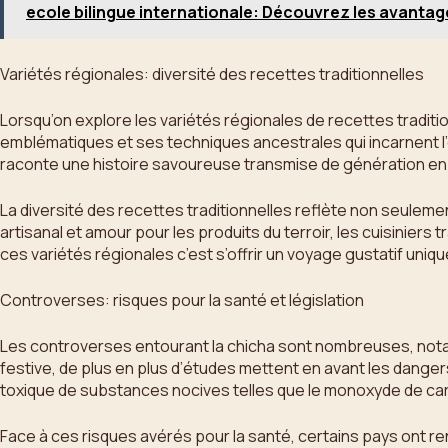
ecole bilingue internationale: Découvrez les avantag
Variétés régionales: diversité des recettes traditionnelles
Lorsqu’on explore les variétés régionales de recettes traditi
emblématiques et ses techniques ancestrales qui incarnent l’
raconte une histoire savoureuse transmise de génération en
La diversité des recettes traditionnelles reflète non seulemen
artisanal et amour pour les produits du terroir, les cuisinier
ces variétés régionales c’est s’offrir un voyage gustatif uniqu
Controverses: risques pour la santé et législation
Les controverses entourant la chicha sont nombreuses, notamm
festive, de plus en plus d’études mettent en avant les dangers
toxique de substances nocives telles que le monoxyde de c
Face à ces risques avérés pour la santé, certains pays ont ren