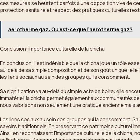
ces mesures se heurtent parfois à une opposition vive de certa
protection sanitaire et respect des pratiques culturelles res
aerotherme gaz: Qu'est-ce que l'aerotherme gaz?
Conclusion: importance culturelle de la chicha
En conclusion, il est indéniable que la chicha joue un rôle e
au-delà de sa simple composition et de son goût unique; elle in
les liens sociaux au sein des groupes qui la consomment.
Sa signification va au-delà du simple acte de boire: elle enco
immatériel, la chicha permet également aux communautés de ma
nous valorisons non seulement une pratique ancienne mais au
Les liens sociaux au sein des groupes qui la consomment. Sa s
savoirs traditionnels. En préservant ce patrimoine culturel 
Ainsi, en reconnaissant l’importance culturelle de la chicha,
collectives qui façonnent notre compréhension du monde.