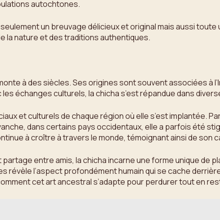
opulations autochtones.
seulement un breuvage délicieux et original mais aussi toute un
e la nature et des traditions authentiques.
monte à des siècles. Ses origines sont souvent associées à l’In
 les échanges culturels, la chicha s’est répandue dans divers
ciaux et culturels de chaque région où elle s’est implantée. P
evanche, dans certains pays occidentaux, elle a parfois été st
ontinue à croître à travers le monde, témoignant ainsi de son 
t et partage entre amis, la chicha incarne une forme unique de 
s révèle l’aspect profondément humain qui se cache derrière c
 comment cet art ancestral s’adapte pour perdurer tout en res