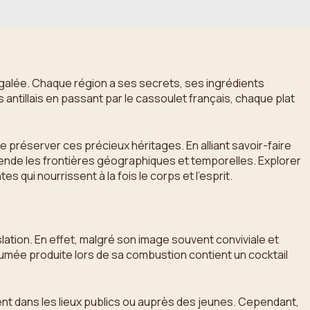
négalée. Chaque région a ses secrets, ses ingrédients
antillais en passant par le cassoulet français, chaque plat
de préserver ces précieux héritages. En alliant savoir-faire
nscende les frontières géographiques et temporelles. Explorer
 qui nourrissent à la fois le corps et l’esprit.
ation. En effet, malgré son image souvent conviviale et
 fumée produite lors de sa combustion contient un cocktail
ment dans les lieux publics ou auprès des jeunes. Cependant,