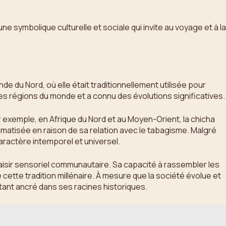
e symbolique culturelle et sociale qui invite au voyage et à la
de du Nord, où elle était traditionnellement utilisée pour
es régions du monde et a connu des évolutions significatives.
ar exemple, en Afrique du Nord et au Moyen-Orient, la chicha
igmatisée en raison de sa relation avec le tabagisme. Malgré
caractère intemporel et universel.
plaisir sensoriel communautaire. Sa capacité à rassembler les
ette tradition millénaire. À mesure que la société évolue et
tant ancré dans ses racines historiques.