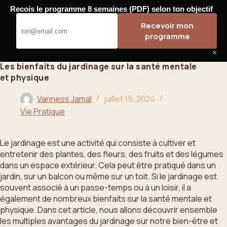
Passer
Recois le programme 8 semaines (PDF) selon ton objectif
au
Bahoo
Recevoir mon
contenu
programme
×
Les bienfaits du jardinage sur la santé mentale
et physique
Vanness Jamal
juillet 15, 2024
Vie Pratique
Le jardinage est une activité qui consiste à cultiver et
entretenir des plantes, des fleurs, des fruits et des légumes
dans un espace extérieur. Cela peut être pratiqué dans un
jardin, sur un balcon ou même sur un toit. Si le jardinage est
souvent associé à un passe-temps ou à un loisir, il a
également de nombreux bienfaits sur la santé mentale et
physique. Dans cet article, nous allons découvrir ensemble
les multiples avantages du jardinage sur notre bien-être et