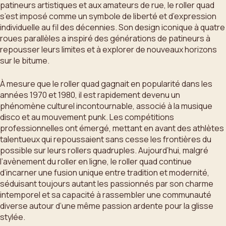
patineurs artistiques et aux amateurs de rue, le roller quad
s’est imposé comme un symbole de liberté et d’expression
individuelle au fil des décennies. Son design iconique à quatre
roues parallèles a inspiré des générations de patineurs à
repousser leurs limites et à explorer de nouveaux horizons
sur le bitume.
À mesure que le roller quad gagnait en popularité dans les
années 1970 et 1980, il est rapidement devenu un
phénomène culturel incontournable, associé à la musique
disco et au mouvement punk. Les compétitions
professionnelles ont émergé, mettant en avant des athlètes
talentueux qui repoussaient sans cesse les frontières du
possible sur leurs rollers quadruples. Aujourd’hui, malgré
l’avènement du roller en ligne, le roller quad continue
d’incarner une fusion unique entre tradition et modernité,
séduisant toujours autant les passionnés par son charme
intemporel et sa capacité à rassembler une communauté
diverse autour d’une même passion ardente pour la glisse
stylée.